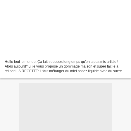
Hello tout le monde, Ça fait treeeees longtemps qu'on a pas mis article !
Alors aujourd'hui je vous propose un gommage maison et super facile à
réliser! LA RECETTE: Il faut mélanger du miel assez liquide avec du sucre
nature ou au goût de votre choix...