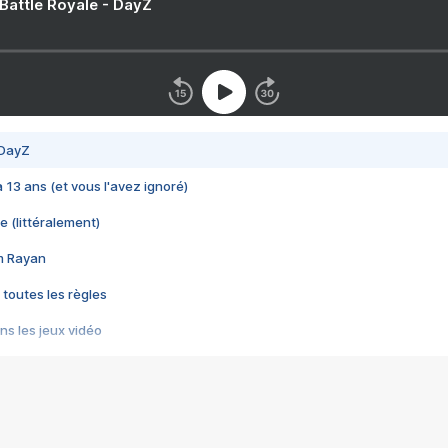
 Battle Royale - DayZ
 DayZ
 a 13 ans (et vous l'avez ignoré)
e (littéralement)
im Rayan
 toutes les règles
s les jeux vidéo
us choquant de Rockstar ? - Le scandale BULLY
e plus moche de Steam
du RÊVE tourne au CAUCHEMAR