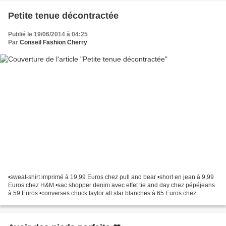
Petite tenue décontractée
Publié le 19/06/2014 à 04:25
Par
Conseil Fashion Cherry
•sweat-shirt imprimé à 19,99 Euros chez pull and bear •short en jean à 9,99
Euros chez H&M •sac shopper denim avec effet tie and day chez pépéjeans
à 59 Euros •converses chuck taylor all star blanches à 65 Euros chez
Zalando. •bracelet strech avec roses...